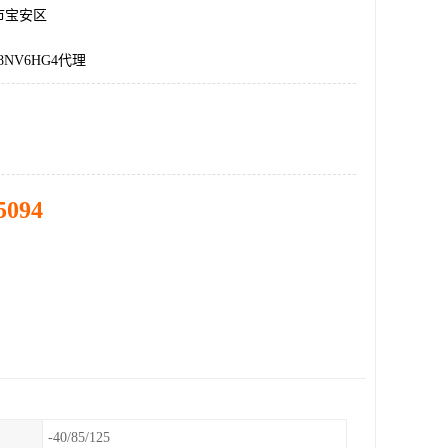
市宝安区
8NV6HG4代理
5094
-40/85/125