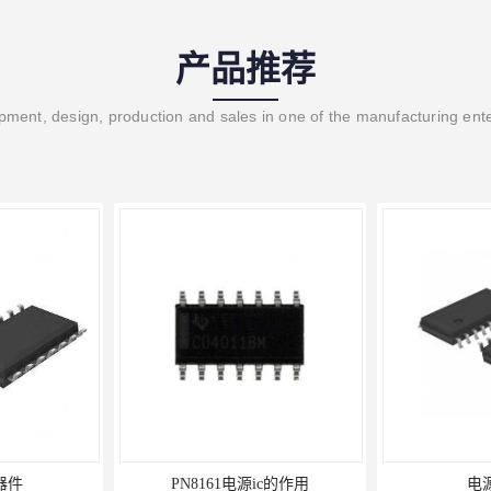
产品推荐
ment, design, production and sales in one of the manufacturing ent
c器件
PN8161电源ic的作用
电源