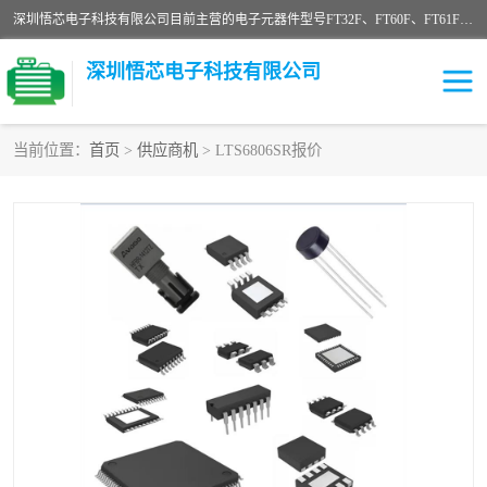
深圳悟芯电子科技有限公司目前主营的电子元器件型号FT32F、FT60F、FT61F、FT62F、FT64F、FT61FC、MCU EEPROM MOS LDO 稳压管 触摸IC DC-DC AC-DC 协议IC等，广泛应用于LED射灯、LED日光灯、等诸多领域。
深圳悟芯电子科技有限公司
当前位置：
首页
>
供应商机
> LTS6806SR报价
单片机
LDO
稳压管
MOS
其他IC
FT32F
FT60F
FT61F
FT62F
FT64F
辉芒
FT61FC