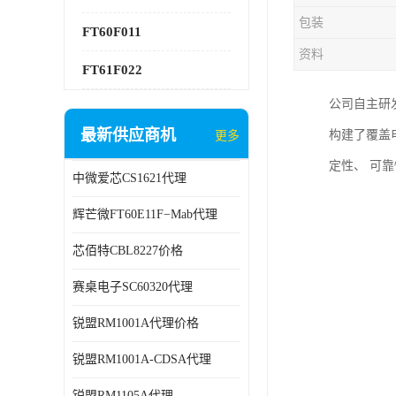
包装
FT60F011
资料
FT61F022
公司自主研发
最新供应商机
构建了覆盖
更多
定性、 可
中微爱芯CS1621代理
辉芒微FT60E11F−Mab代理
芯佰特CBL8227价格
赛桌电子SC60320代理
锐盟RM1001A代理价格
锐盟RM1001A-CDSA代理
锐盟RM1105A代理