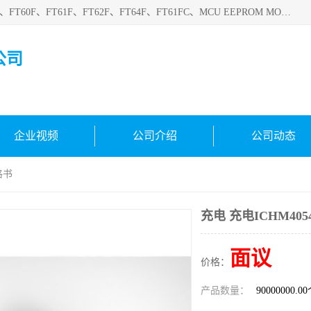
深圳悟芯电子科技有限公司目前主营的电子元器件型号FT32F、FT60F、FT61F、FT62F、FT64F、FT61FC、MCU EEPROM MOS LDO 稳压管 触摸IC DC-DC AC-DC 协议IC等，广泛应用于LED射灯、LED日光灯、等诸多领域。
公司
企业视频
公司介绍
公司动态
格书
充电 充电ICHM40
面议
价格：
产品数量：
90000000.0