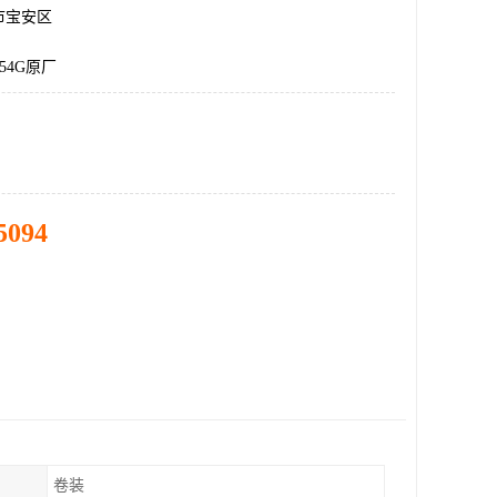
市宝安区
054G原厂
5094
卷装