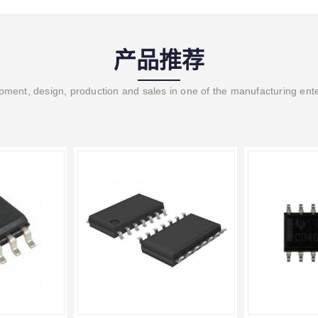
产品推荐
ment, design, production and sales in one of the manufacturing ent