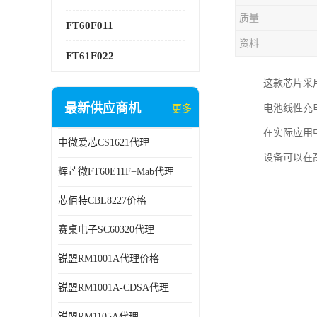
质量
FT60F011
资料
FT61F022
这款芯片采用
最新供应商机
电池线性充电
更多
在实际应用
中微爱芯CS1621代理
设备可以在
辉芒微FT60E11F−Mab代理
芯佰特CBL8227价格
赛桌电子SC60320代理
锐盟RM1001A代理价格
锐盟RM1001A-CDSA代理
锐盟RM1105A代理