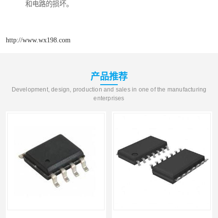
和电路的损坏。
http://www.wx198.com
产品推荐
Development, design, production and sales in one of the manufacturing
enterprises