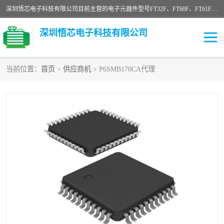
深圳悟芯电子科技有限公司目前主营的电子元器件型号FT32F、FT60F、FT61F、FT62F、FT64F、FT61FC、MCU EEPROM MOS LDO 稳压管 触摸IC DC-DC AC-DC 协议IC等，广泛应用于LED射灯、LED日光灯、等诸多领域。
深圳悟芯电子科技有限公司
当前位置：
首页
>
供应商机
> P6SMB170CA代理
单片机
LDO
稳压管
MOS
其他IC
FT32F
FT60F
FT61F
FT62F
FT64F
辉芒
FT61FC