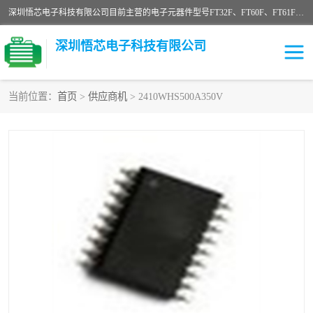
深圳悟芯电子科技有限公司目前主营的电子元器件型号FT32F、FT60F、FT61F、FT62F、FT64F、FT61FC、MCU EEPROM MOS LDO 稳压管 触摸IC DC-DC AC-DC 协议IC等，广泛应用于LED射灯、LED日光灯、等诸多领域。
深圳悟芯电子科技有限公司
当前位置：
首页
>
供应商机
> 2410WHS500A350V
单片机
LDO
稳压管
MOS
其他IC
FT32F
FT60F
FT61F
FT62F
FT64F
辉芒
FT61FC