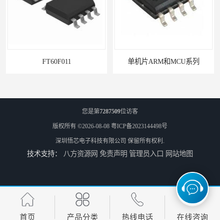
FT60F011
单机片ARM和MCU系列
您是第
7287509
位访客
版权所有 ©2026-08-08
粤ICP备2023144498号
深圳悟芯电子科技有限公司
保留所有权利.
技术支持：
八方资源网
免责声明
管理员入口
网站地图
PN8366ic器件
PN8161电源ic的作用
首页
产品分类
热线电话
在线咨询