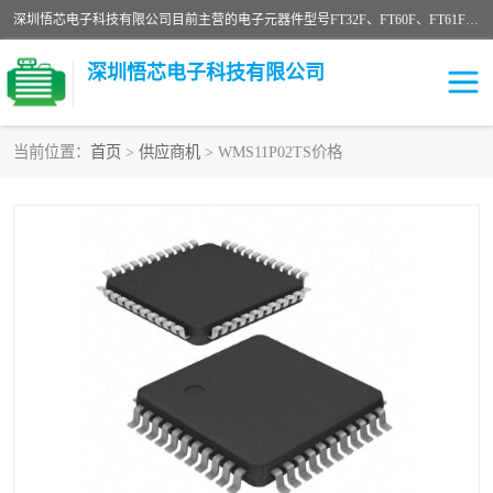
深圳悟芯电子科技有限公司目前主营的电子元器件型号FT32F、FT60F、FT61F、FT62F、FT64F、FT61FC、MCU EEPROM MOS LDO 稳压管 触摸IC DC-DC AC-DC 协议IC等，广泛应用于LED射灯、LED日光灯、等诸多领域。
深圳悟芯电子科技有限公司
当前位置：
首页
>
供应商机
> WMS11P02TS价格
单片机
LDO
稳压管
MOS
其他IC
FT32F
FT60F
FT61F
FT62F
FT64F
辉芒
FT61FC