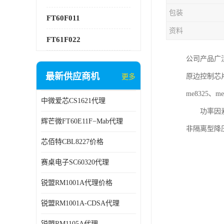
包装
FT60F011
资料
FT61F022
公司产品广
最新供应商机
原边控制芯片me
更多
me8325、me
中微爱芯CS1621代理
功率因素校正
辉芒微FT60E11F−Mab代理
非隔离型降压
芯佰特CBL8227价格
赛桌电子SC60320代理
锐盟RM1001A代理价格
锐盟RM1001A-CDSA代理
锐盟RM1105A代理