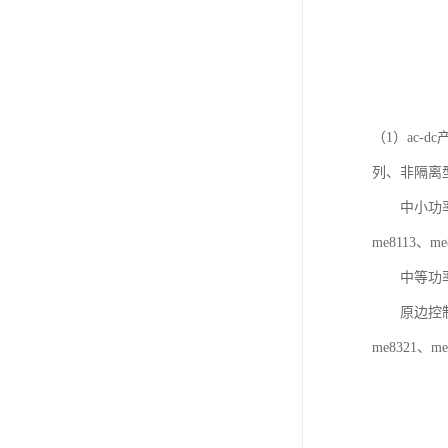
（1）ac-
列、非隔离型
中小功率控制芯片
me8113、me
中等功率控制
原边控制芯片me
me8321、me