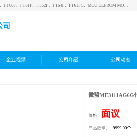
深圳悟芯电子科技有限公司目前主营的电子元器件型号FT32F、FT60F、FT61F、FT62F、FT64F、FT61FC、MCU EEPROM MOS LDO 稳压管 触摸IC DC-DC AC-DC 协议IC等，广泛应用于LED射灯、LED日光灯、等诸多领域。
公司
企业视频
公司介绍
公司动态
微盟ME3111AG6G
面议
价格：
产品数量：
9999.00个