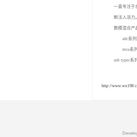
一直专注于
断注入活力
数模混合产品：
adc系列：
mcu系列：m
usb typec
http://www.wx198.
Develop