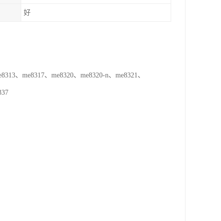
好
13、me8317、me8320、me8320-n、me8321、
337