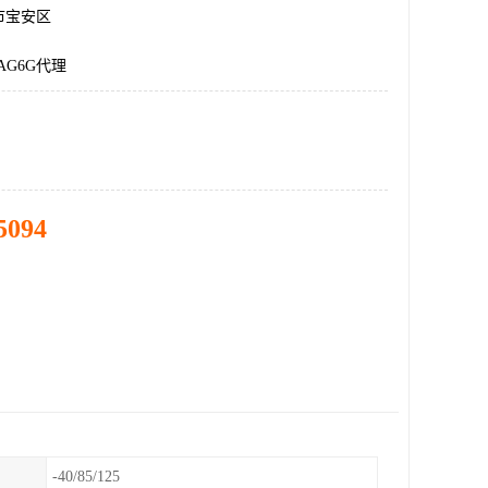
市宝安区
1AG6G代理
5094
-40/85/125