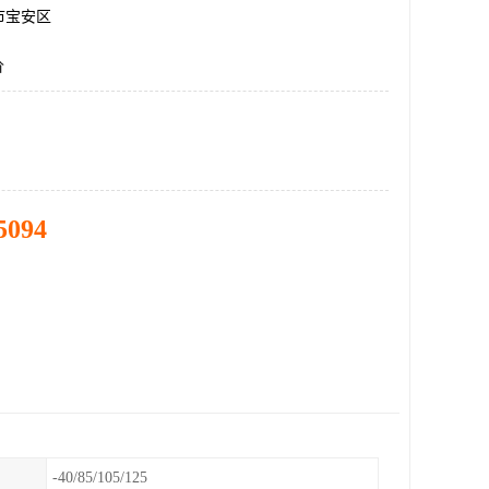
市宝安区
价
5094
-40/85/105/125