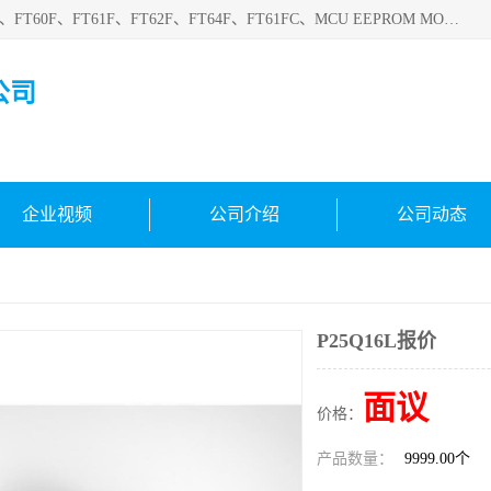
深圳悟芯电子科技有限公司目前主营的电子元器件型号FT32F、FT60F、FT61F、FT62F、FT64F、FT61FC、MCU EEPROM MOS LDO 稳压管 触摸IC DC-DC AC-DC 协议IC等，广泛应用于LED射灯、LED日光灯、等诸多领域。
公司
企业视频
公司介绍
公司动态
P25Q16L报价
面议
价格：
产品数量：
9999.00个