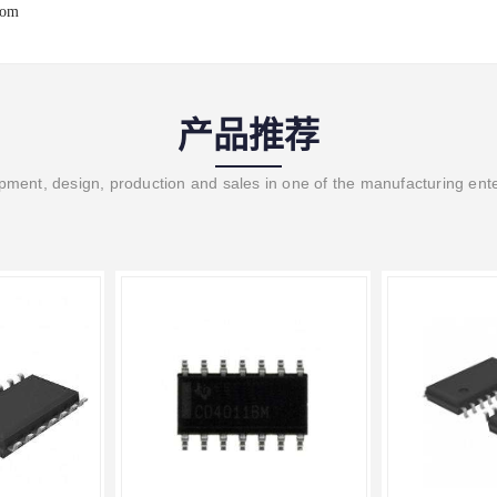
com
产品推荐
ment, design, production and sales in one of the manufacturing ent