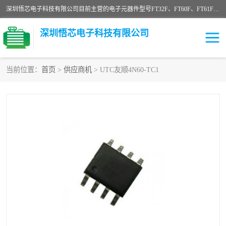
深圳悟芯电子科技有限公司目前主营的电子元器件型号FT32F、FT60F、FT61F、FT62F、FT64F、FT61FC、MCU EEPROM MOS LDO 稳压管 触摸IC DC-DC AC-DC 协议IC等，广泛应用于LED射灯、LED日光灯、等诸多领域。
深圳悟芯电子科技有限公司
当前位置：
首页
>
供应商机
> UTC友顺4N60-TC1
单片机
LDO
稳压管
MOS
其他IC
FT32F
FT60F
FT61F
FT62F
FT64F
辉芒
FT61FC