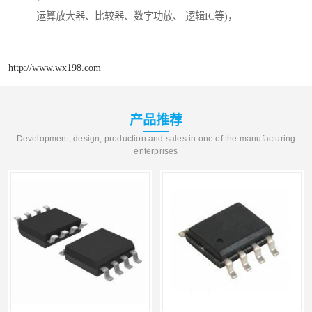
运算放大器、比较器、数字功放、 逻辑IC等)，
http://www.wx198.com
产品推荐
Development, design, production and sales in one of the manufacturing
enterprises