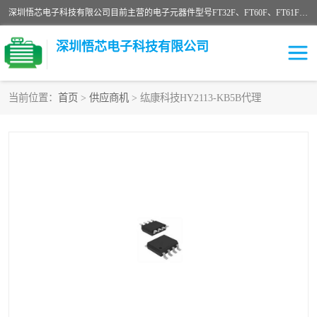
深圳悟芯电子科技有限公司目前主营的电子元器件型号FT32F、FT60F、FT61F、FT62F、FT64F、FT61FC、MCU EEPROM MOS LDO 稳压管 触摸IC DC-DC AC-DC 协议IC等，广泛应用于LED射灯、LED日光灯、等诸多领域。
深圳悟芯电子科技有限公司
当前位置：
首页
>
供应商机
> 纮康科技HY2113-KB5B代理
单片机
LDO
稳压管
MOS
其他IC
FT32F
FT60F
FT61F
FT62F
FT64F
辉芒
FT61FC