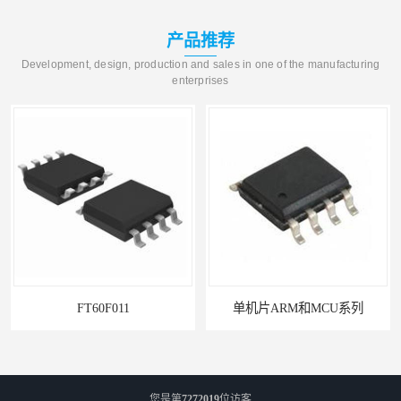
产品推荐
Development, design, production and sales in one of the manufacturing
enterprises
FT60F011
单机片ARM和MCU系列
您是第
7272019
位访客