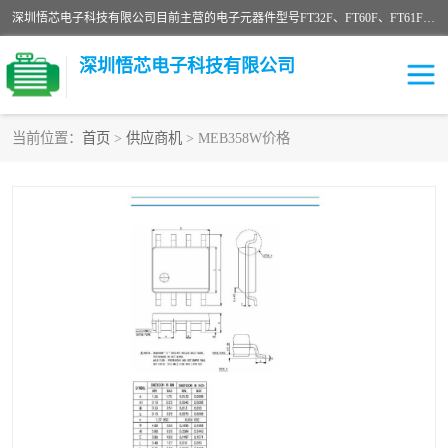
深圳悟芯电子科技有限公司目前主营的电子元器件型号FT32F、FT60F、FT61F、FT62F、FT64F、FT61FC、MCU EEPROM MOS LDO 稳压管 触摸IC DC-DC AC-DC 协议IC等，广泛应用于LED射灯、LED日光灯、等诸多领域。
深圳悟芯电子科技有限公司
当前位置：
首页
>
供应商机
> MEB358W价格
单片机
LDO
稳压管
MOS
其他IC
FT32F
FT60F
FT61F
FT62F
FT64F
辉芒
FT61FC