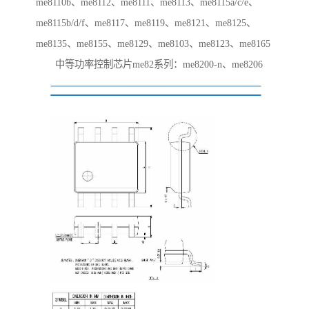
me8110b、me8112、me8111、me8113、me8115a/c/e、
me8115b/d/f、me8117、me8119、me8121、me8125、
me8135、me8155、me8129、me8103、me8123、me8165
中等功率控制芯片me82系列：me8200-n、me8206