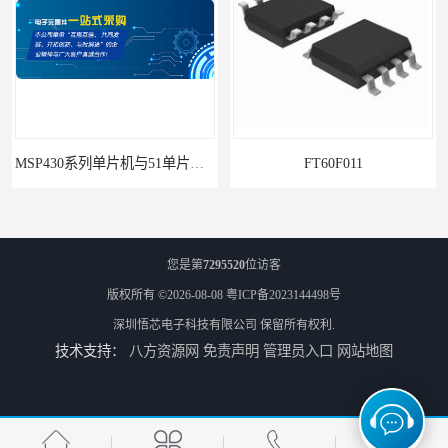
MSP430系列单片机与51单片机的区别及优劣势对比
FT60F011
您是第
7295520
位访客
版权所有 ©2026-08-08
粤ICP备2023144498号
深圳悟芯电子科技有限公司
保留所有权利.
技术支持：
八方资源网
免责声明
管理员入口
网站地图
单机片ARM和MCU系列
PN8366ic器件