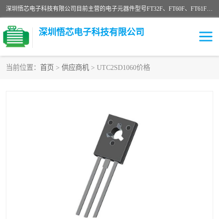
深圳悟芯电子科技有限公司目前主营的电子元器件型号FT32F、FT60F、FT61F、FT62F、FT64F、FT61FC、MCU EEPROM MOS LDO 稳压管 触摸IC DC-DC AC-DC 协议IC等，广泛应用于LED射灯、LED日光灯、等诸多领域。
深圳悟芯电子科技有限公司
当前位置：
首页
>
供应商机
> UTC2SD1060价格
单片机
LDO
稳压管
MOS
其他IC
FT32F
FT60F
FT61F
FT62F
FT64F
辉芒
FT61FC