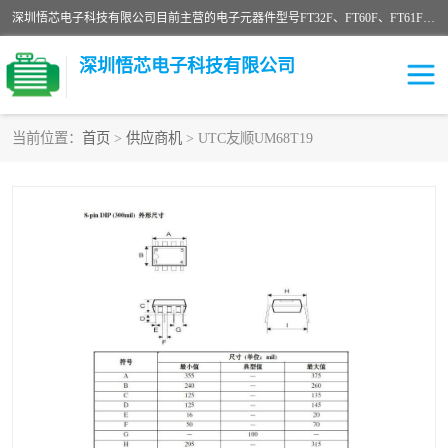
深圳悟芯电子科技有限公司目前主营的电子元器件型号FT32F、FT60F、FT61F、FT62F、FT64F、FT61FC、MCU EEPROM MOS LDO 稳压管 触摸IC DC-DC AC-DC 协议IC等，广泛应用于LED射灯、LED日光灯、等诸多领域。
深圳悟芯电子科技有限公司
当前位置：
首页
>
供应商机
> UTC友顺UM68T19
单片机
LDO
稳压管
MOS
其他IC
FT32F
FT60F
FT61F
FT62F
FT64F
辉芒
FT61FC