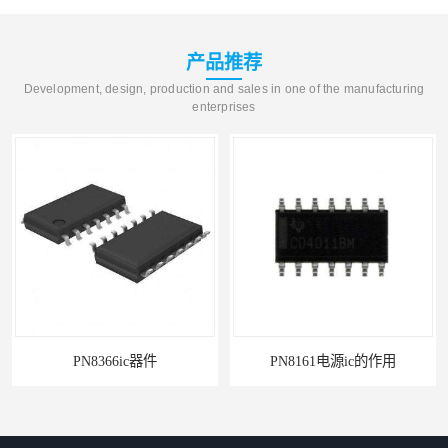
产品推荐
Development, design, production and sales in one of the manufacturing
enterprises
PN8366ic器件
PN8161电源ic的作用