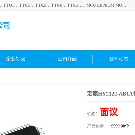
深圳悟芯电子科技有限公司目前主营的电子元器件型号FT32F、FT60F、FT61F、FT62F、FT64F、FT61FC、MCU EEPROM MOS LDO 稳压管 触摸IC DC-DC AC-DC 协议IC等，广泛应用于LED射灯、LED日光灯、等诸多领域。
公司
企业视频
公司介绍
公司动态
宏康HY2122-AB1
面议
价格：
产品数量：
9999.00个