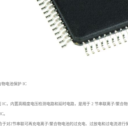
合物电池保护 IC
 系列 IC，内置高精度电压检测电路和延时电路，是用于 2 节串联离子/聚合
IC。
适合于对2节串联可再充电离子/聚合物电池的过充电、过放电和过电流进行