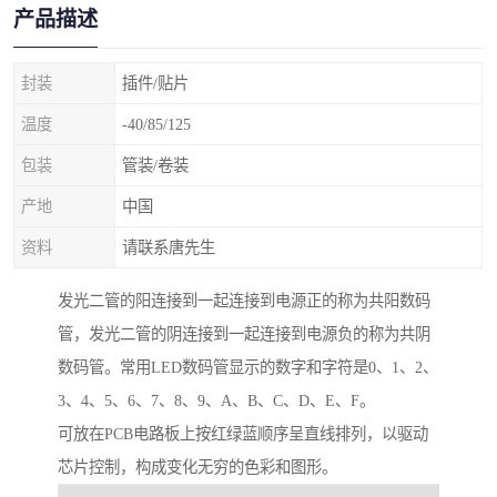
产品描述
封装
插件/贴片
温度
-40/85/125
包装
管装/卷装
产地
中国
资料
请联系唐先生
发光二管的阳连接到一起连接到电源正的称为共阳数码
管，发光二管的阴连接到一起连接到电源负的称为共阴
数码管。常用LED数码管显示的数字和字符是0、1、2、
3、4、5、6、7、8、9、A、B、C、D、E、F。
可放在PCB电路板上按红绿蓝顺序呈直线排列，以驱动
芯片控制，构成变化无穷的色彩和图形。