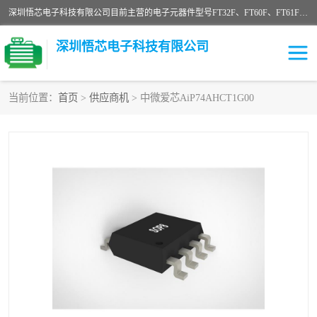
深圳悟芯电子科技有限公司目前主营的电子元器件型号FT32F、FT60F、FT61F、FT62F、FT64F、FT61FC、MCU EEPROM MOS LDO 稳压管 触摸IC DC-DC AC-DC 协议IC等，广泛应用于LED射灯、LED日光灯、等诸多领域。
深圳悟芯电子科技有限公司
当前位置：
首页
>
供应商机
> 中微爱芯AiP74AHCT1G00
单片机
LDO
稳压管
MOS
其他IC
FT32F
FT60F
FT61F
FT62F
FT64F
辉芒
FT61FC