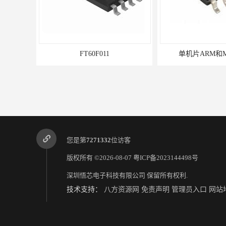
FT60F011
单机片ARM和
您是第
7271332
位访客
版权所有 ©2026-08-07
粤ICP备2023144498号
深圳悟芯电子科技有限公司
保留所有权利.
技术支持：
八方资源网
免责声明
管理员入口
网站
常用电源ic
FT60F1