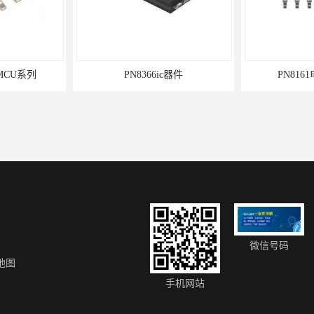
MCU系列
PN8366ic器件
PN816
微信号码
地图
11
ST单片机STM8S003F3P6
手机网站