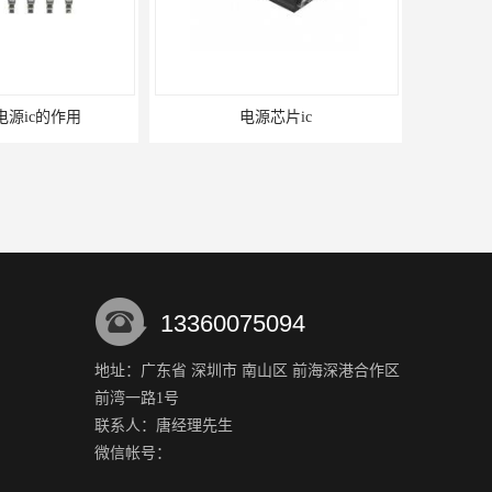
1电源ic的作用
电源芯片ic
13360075094
地址：广东省 深圳市 南山区 前海深港合作区
前湾一路1号
MSP430系列单片机与51单片机的区别及优劣势对比
联系人：唐经理
先生
微信帐号：