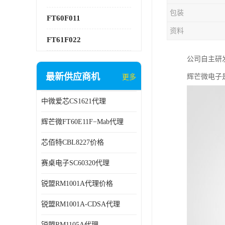
包装
FT60F011
资料
FT61F022
公司自主研发
最新供应商机
辉芒微电子
更多
中微爱芯CS1621代理
辉芒微FT60E11F−Mab代理
芯佰特CBL8227价格
赛桌电子SC60320代理
锐盟RM1001A代理价格
锐盟RM1001A-CDSA代理
锐盟RM1105A代理