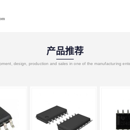
com
产品推荐
ment, design, production and sales in one of the manufacturing ent