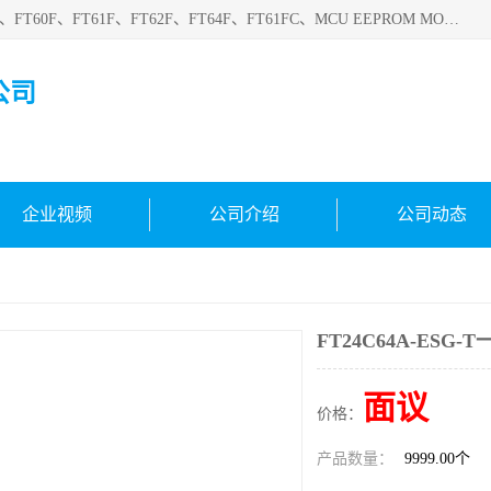
深圳悟芯电子科技有限公司目前主营的电子元器件型号FT32F、FT60F、FT61F、FT62F、FT64F、FT61FC、MCU EEPROM MOS LDO 稳压管 触摸IC DC-DC AC-DC 协议IC等，广泛应用于LED射灯、LED日光灯、等诸多领域。
公司
企业视频
公司介绍
公司动态
FT24C64A-ESG-
面议
价格：
产品数量：
9999.00个