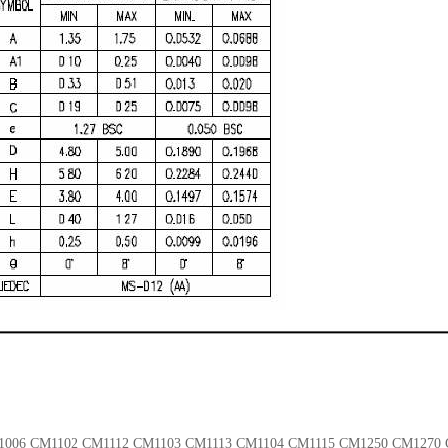
006 CM1102 CM1112 CM1103 CM1113 CM1104 CM1115 CM1250 CM1270