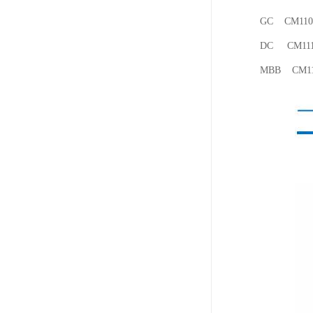
GC CM110
DC CM111
MBB CM11