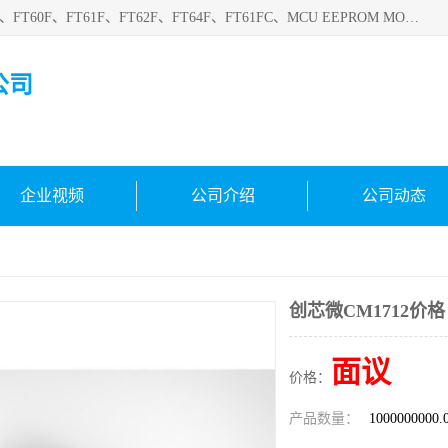
深圳悟芯电子科技有限公司目前主营的电子元器件型号FT32F、FT60F、FT61F、FT62F、FT64F、FT61FC、MCU EEPROM MOS LDO 稳压管 触摸IC DC-DC AC-DC 协议IC等，广泛应用于LED射灯、LED日光灯、等诸多领域。
公司
企业视频
公司介绍
公司动态
创芯微CM1712价格
面议
价格：
产品数量：
1000000000