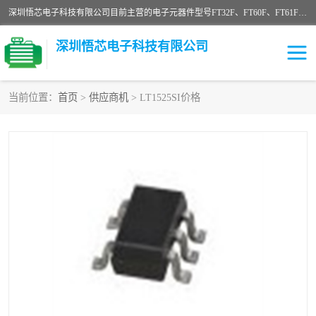
深圳悟芯电子科技有限公司目前主营的电子元器件型号FT32F、FT60F、FT61F、FT62F、FT64F、FT61FC、MCU EEPROM MOS LDO 稳压管 触摸IC DC-DC AC-DC 协议IC等，广泛应用于LED射灯、LED日光灯、等诸多领域。
深圳悟芯电子科技有限公司
当前位置：
首页
>
供应商机
> LT1525SI价格
单片机
LDO
稳压管
MOS
其他IC
FT32F
FT60F
FT61F
FT62F
FT64F
辉芒
FT61FC