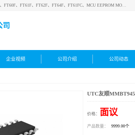
深圳悟芯电子科技有限公司目前主营的电子元器件型号FT32F、FT60F、FT61F、FT62F、FT64F、FT61FC、MCU EEPROM MOS LDO 稳压管 触摸IC DC-DC AC-DC 协议IC等，广泛应用于LED射灯、LED日光灯、等诸多领域。
公司
企业视频
公司介绍
公司动态
UTC友顺MMBT94
面议
价格：
产品数量：
9999.00个