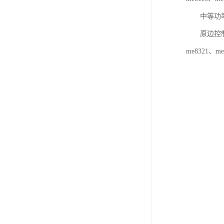
中等功率控制
原边控制芯片me
me8321、me