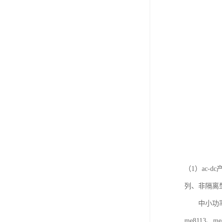
（1）ac-
列、非隔离型
中小功率控制芯片
me8113、me