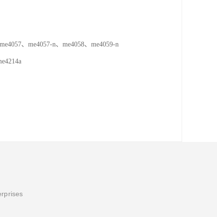
057、me4057-n、me4058、me4059-n
4214a
erprises