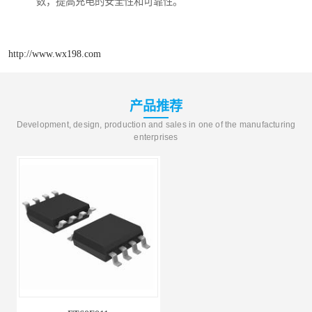
数，提高充电的安全性和可靠性。
http://www.wx198.com
产品推荐
Development, design, production and sales in one of the manufacturing
enterprises