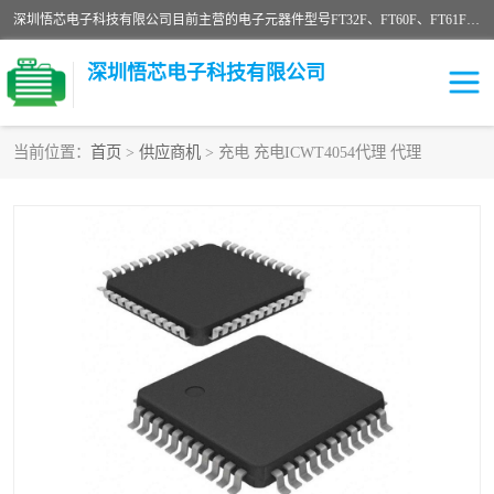
深圳悟芯电子科技有限公司目前主营的电子元器件型号FT32F、FT60F、FT61F、FT62F、FT64F、FT61FC、MCU EEPROM MOS LDO 稳压管 触摸IC DC-DC AC-DC 协议IC等，广泛应用于LED射灯、LED日光灯、等诸多领域。
深圳悟芯电子科技有限公司
当前位置：
首页
>
供应商机
> 充电 充电ICWT4054代理 代理
单片机
LDO
稳压管
MOS
其他IC
FT32F
FT60F
FT61F
FT62F
FT64F
辉芒
FT61FC