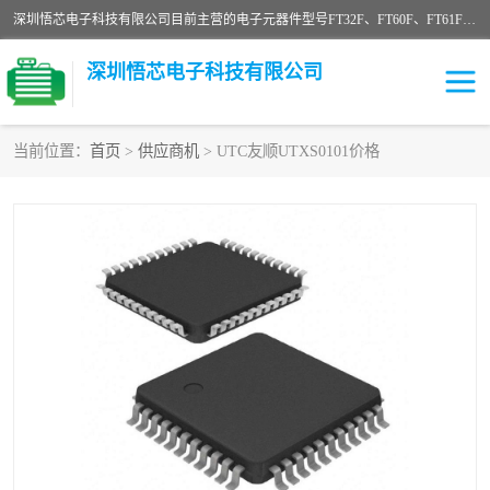
深圳悟芯电子科技有限公司目前主营的电子元器件型号FT32F、FT60F、FT61F、FT62F、FT64F、FT61FC、MCU EEPROM MOS LDO 稳压管 触摸IC DC-DC AC-DC 协议IC等，广泛应用于LED射灯、LED日光灯、等诸多领域。
深圳悟芯电子科技有限公司
当前位置：
首页
>
供应商机
> UTC友顺UTXS0101价格
单片机
LDO
稳压管
MOS
其他IC
FT32F
FT60F
FT61F
FT62F
FT64F
辉芒
FT61FC