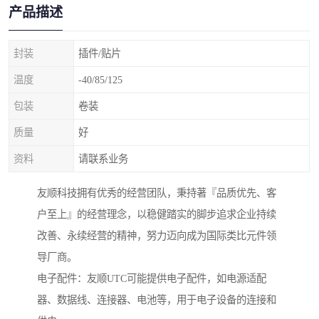
产品描述
封装
插件/贴片
温度
-40/85/125
包装
卷装
质量
好
资料
请联系业务
友顺科技拥有优秀的经营团队，秉持著『品质优先、客
户至上』的经营理念，以稳健踏实的脚步追求企业持续
改善、永续经营的精神，努力迈向成为国际类比元件领
导厂商。
电子配件：友顺UTC可能提供电子配件，如电源适配
器、数据线、连接器、电池等，用于电子设备的连接和