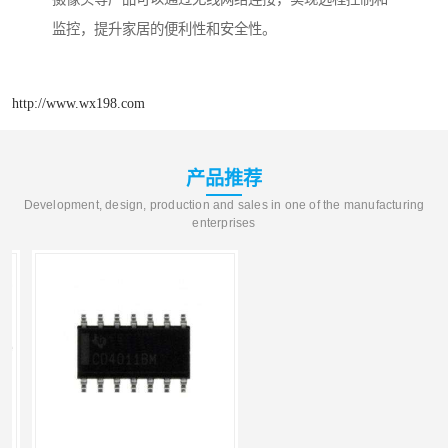
监控，提升家居的便利性和安全性。
http://www.wx198.com
产品推荐
Development, design, production and sales in one of the manufacturing
enterprises