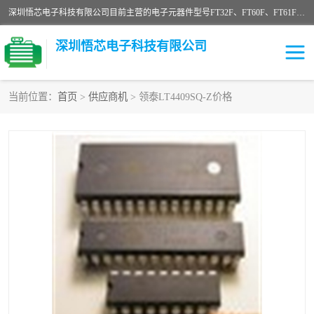
深圳悟芯电子科技有限公司目前主营的电子元器件型号FT32F、FT60F、FT61F、FT62F、FT64F、FT61FC、MCU EEPROM MOS LDO 稳压管 触摸IC DC-DC AC-DC 协议IC等，广泛应用于LED射灯、LED日光灯、等诸多领域。
深圳悟芯电子科技有限公司
当前位置：
首页
>
供应商机
> 领泰LT4409SQ-Z价格
单片机
LDO
稳压管
MOS
其他IC
FT32F
FT60F
FT61F
FT62F
FT64F
辉芒
FT61FC