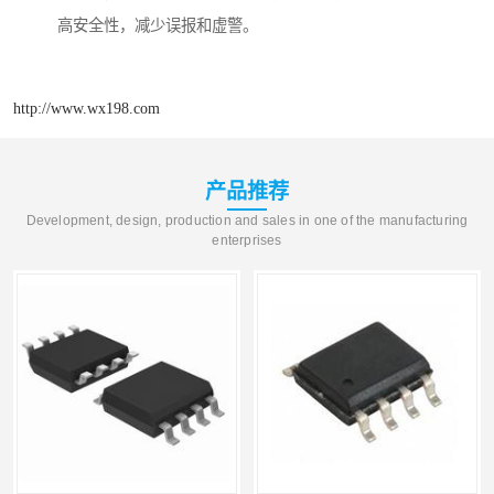
高安全性，减少误报和虚警。
http://www.wx198.com
产品推荐
Development, design, production and sales in one of the manufacturing
enterprises