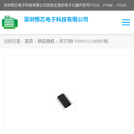
深圳悟芯电子科技有限公司目前主营的电子元器件型号FT32F、FT60F、FT61F、FT62F、FT64F、FT61FC、MCU EEPROM MOS LDO 稳压管 触摸IC DC-DC AC-DC 协议IC等，广泛应用于LED射灯、LED日光灯、等诸多领域。
深圳悟芯电子科技有限公司
当前位置：
首页
>
供应商机
> 辉芒微FT60F022-DRB价格
单片机
LDO
稳压管
MOS
其他IC
FT32F
FT60F
FT61F
FT62F
FT64F
辉芒
FT61FC