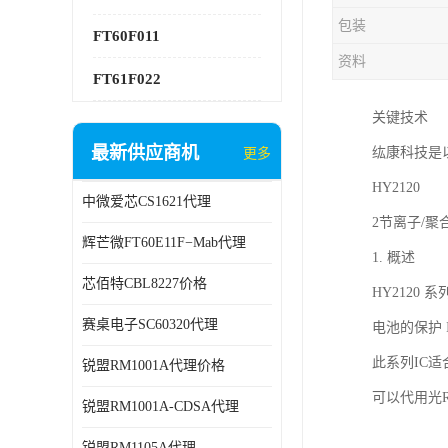
包装
FT60F011
资料
FT61F022
关键技术
最新供应商机
纮康科技是
更多
HY2120
中微爱芯CS1621代理
2节离子/聚
辉芒微FT60E11F−Mab代理
1. 概述
芯佰特CBL8227价格
HY2120
赛桌电子SC60320代理
电池的保护 
此系列IC
锐盟RM1001A代理价格
可以代用光R
锐盟RM1001A-CDSA代理
锐盟RM1105A代理