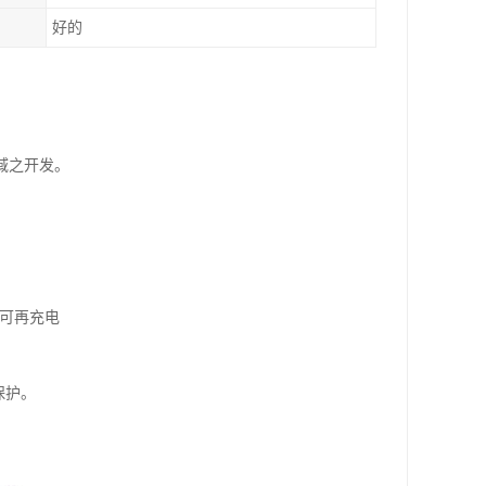
好的
域之开发。
物可再充电
保护。