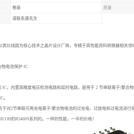
卷装
质量
请联系唐先生
以类比线路为核心技术之晶片设计厂商，专精于高性能资料转换器相关领
合物电池保护 IC
 系列 IC，内置高精度电压检测电路和延时电路，是用于 2 节串联离子/聚合
IC。
适合于对2节串联可再充电离子/聚合物电池的过充电、过放电和过电流进行
ICOH的R5460N系列的。一样的性能，一半的价格！