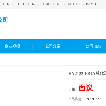
深圳悟芯电子科技有限公司目前主营的电子元器件型号FT32F、FT60F、FT61F、FT62F、FT64F、FT61FC、MCU EEPROM MOS LDO 稳压管 触摸IC DC-DC AC-DC 协议IC等，广泛应用于LED射灯、LED日光灯、等诸多领域。
公司
企业视频
公司介绍
公司动态
HY2122-FB1A总代
面议
价格：
产品数量：
9999.00个