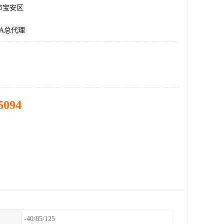
市宝安区
B1A总代理
5094
-40/85/125