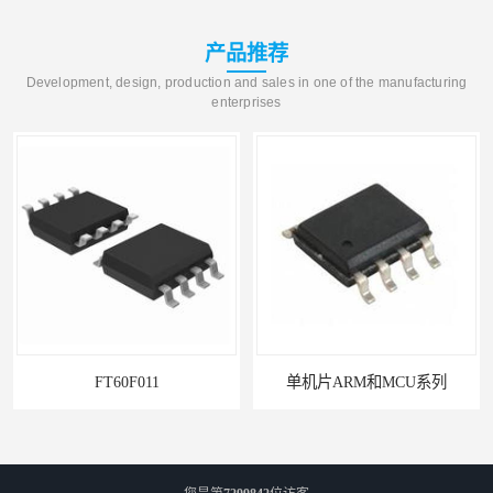
产品推荐
Development, design, production and sales in one of the manufacturing
enterprises
FT60F011
单机片ARM和MCU系列