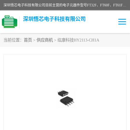
深圳悟芯电子科技有限公司目前主营的电子元器件型号FT32F、FT60F、FT61F、FT62F、FT64F、FT61FC、MCU EEPROM MOS LDO 稳压管 触摸IC DC-DC AC-DC 协议IC等，广泛应用于LED射灯、LED日光灯、等诸多领域。
深圳悟芯电子科技有限公司
当前位置：
首页
>
供应商机
> 纮康科技HY2113-CH1A
单片机
LDO
稳压管
MOS
其他IC
FT32F
FT60F
FT61F
FT62F
FT64F
辉芒
FT61FC