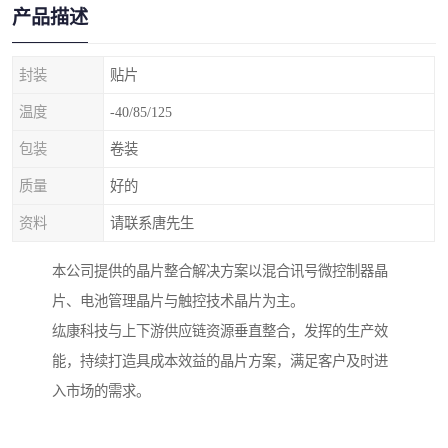
产品描述
封装
贴片
温度
-40/85/125
包装
卷装
质量
好的
资料
请联系唐先生
本公司提供的晶片整合解决方案以混合讯号微控制器晶
片、电池管理晶片与触控技术晶片为主。
纮康科技与上下游供应链资源垂直整合，发挥的生产效
能，持续打造具成本效益的晶片方案，满足客户及时进
入市场的需求。