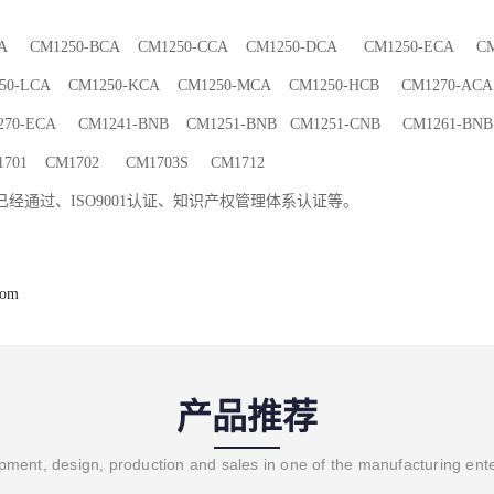
CA CM1250-BCA CM1250-CCA CM1250-DCA CM1250-ECA CM1
50-LCA CM1250-KCA CM1250-MCA CM1250-HCB CM1270-ACA
70-ECA CM1241-BNB CM1251-BNB CM1251-CNB CM1261-BNB
701 CM1702 CM1703S CM1712
经通过、ISO9001认证、知识产权管理体系认证等。
com
产品推荐
ment, design, production and sales in one of the manufacturing ent