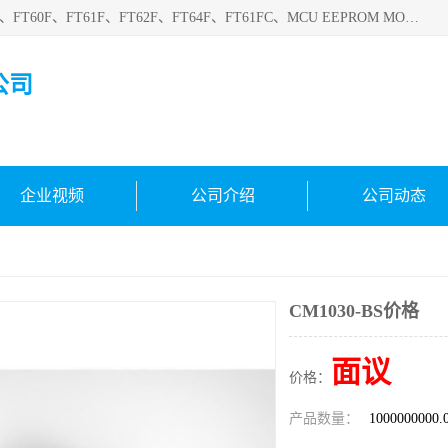
深圳悟芯电子科技有限公司目前主营的电子元器件型号FT32F、FT60F、FT61F、FT62F、FT64F、FT61FC、MCU EEPROM MOS LDO 稳压管 触摸IC DC-DC AC-DC 协议IC等，广泛应用于LED射灯、LED日光灯、等诸多领域。
公司
企业视频
公司介绍
公司动态
CM1030-BS价格
面议
价格：
产品数量：
1000000000