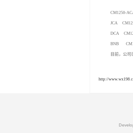
CM1250-A
JCA CM12
DCA CM12
BNB CM1
目前，公司已
http://www.wx198.
Develop