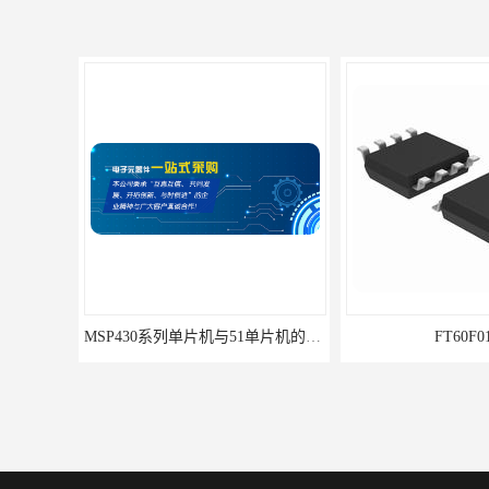
MSP430系列单片机与51单片机的区别及优劣势对比
FT60F011