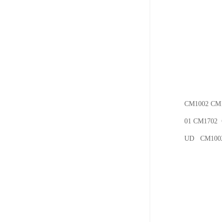
CM1002 CM1
01 CM1702
UD CM100