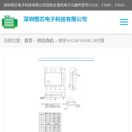
深圳悟芯电子科技有限公司目前主营的电子元器件型号FT32F、FT60F、FT61F、FT62F、FT64F、FT61FC、MCU EEPROM MOS LDO 稳压管 触摸IC DC-DC AC-DC 协议IC等，广泛应用于LED射灯、LED日光灯、等诸多领域。
深圳悟芯电子科技有限公司
当前位置：
首页
>
供应商机
> 维安WS28P30SMC-B代理
单片机
LDO
稳压管
MOS
其他IC
FT32F
FT60F
FT61F
FT62F
FT64F
辉芒
FT61FC