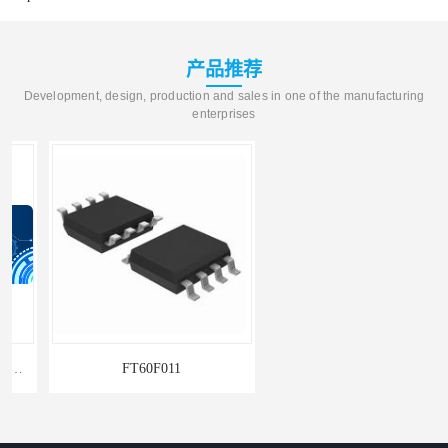
产品推荐
Development, design, production and sales in one of the manufacturing
enterprises
FT60F011
单机片ARM和MCU系列