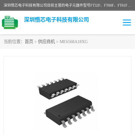
深圳悟芯电子科技有限公司目前主营的电子元器件型号FT32F、FT60F、FT61F、FT62F、FT64F、FT61FC、MCU EEPROM MOS LDO 稳压管 触摸IC DC-DC AC-DC 协议IC等，广泛应用于LED射灯、LED日光灯、等诸多领域。
深圳悟芯电子科技有限公司
当前位置：
首页
>
供应商机
> ME6568A18XG
单片机
LDO
稳压管
MOS
其他IC
FT32F
FT60F
FT61F
FT62F
FT64F
辉芒
FT61FC