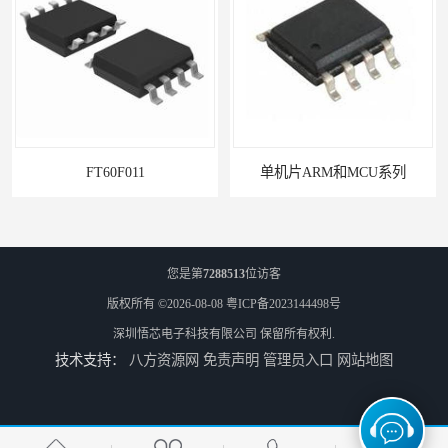
FT60F011
单机片ARM和MCU系列
您是第
7288513
位访客
版权所有 ©2026-08-08
粤ICP备2023144498号
深圳悟芯电子科技有限公司
保留所有权利.
技术支持：
八方资源网
免责声明
管理员入口
网站地图
PN8366ic器件
PN8161电源ic的作用