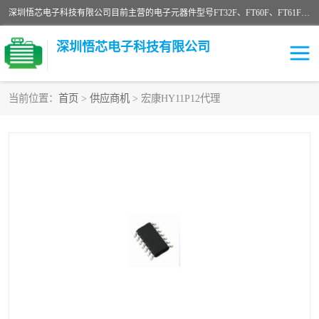
深圳悟芯电子科技有限公司目前主营的电子元器件型号FT32F、FT60F、FT61F、FT62F、FT64F、FT61FC、MCU EEPROM MOS LDO 稳压管 触摸IC DC-DC AC-DC 协议IC等，广泛应用于LED射灯、LED日光灯、等诸多领域。
深圳悟芯电子科技有限公司
当前位置：
首页
>
供应商机
> 宏康HY11P12代理
单片机
LDO
稳压管
MOS
其他IC
FT32F
FT60F
FT61F
FT62F
FT64F
辉芒
FT61FC