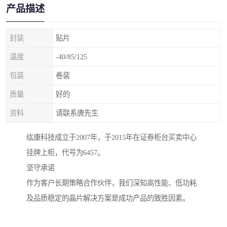
产品描述
封装
贴片
温度
-40/85/125
包装
卷装
质量
好的
资料
请联系唐先生
纮康科技成立于2007年，于2015年在证券柜台买卖中心
挂牌上柜，代号为6457。
坚守承诺
作为客户长期策略合作伙伴，我们深知高性能、低功耗
及品质稳定的晶片解决方案是成功产品的致胜因素。