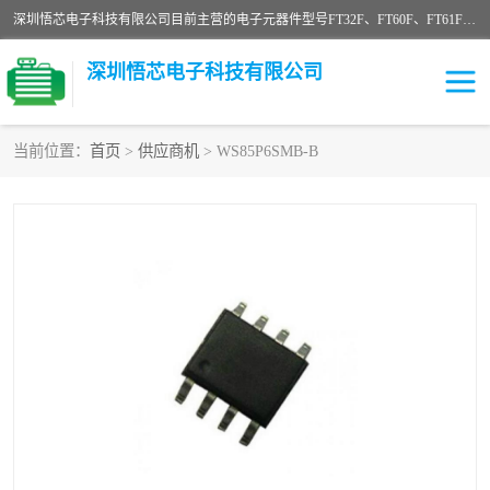
深圳悟芯电子科技有限公司目前主营的电子元器件型号FT32F、FT60F、FT61F、FT62F、FT64F、FT61FC、MCU EEPROM MOS LDO 稳压管 触摸IC DC-DC AC-DC 协议IC等，广泛应用于LED射灯、LED日光灯、等诸多领域。
深圳悟芯电子科技有限公司
当前位置：
首页
>
供应商机
> WS85P6SMB-B
单片机
LDO
稳压管
MOS
其他IC
FT32F
FT60F
FT61F
FT62F
FT64F
辉芒
FT61FC