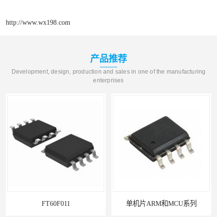
http://www.wx198.com
产品推荐
Development, design, production and sales in one of the manufacturing
enterprises
FT60F011
单机片ARM和MCU系列