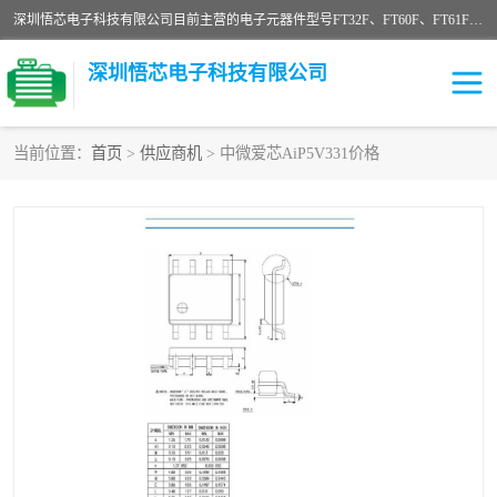
深圳悟芯电子科技有限公司目前主营的电子元器件型号FT32F、FT60F、FT61F、FT62F、FT64F、FT61FC、MCU EEPROM MOS LDO 稳压管 触摸IC DC-DC AC-DC 协议IC等，广泛应用于LED射灯、LED日光灯、等诸多领域。
深圳悟芯电子科技有限公司
当前位置：
首页
>
供应商机
> 中微爱芯AiP5V331价格
单片机
LDO
稳压管
MOS
其他IC
FT32F
FT60F
FT61F
FT62F
FT64F
辉芒
FT61FC