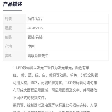
产品描述
封装
插件/贴片
温度
-40/85/125
包装
管装/卷装
产地
中国
资料
请联系唐先生
1.LED数码管以发光二管作为发光单元，颜色有单
红， 黄，蓝，绿，白，黄绿等效果。单色，分段全彩管
可用大楼，道路，河堤轮廓亮化，LED数码管可均匀排
布形成大面积显示区域，可显示图案及文字，并可播放
不同格式的视频文件。
数码管、控制器以及电源等以标准公母插头连接，方便