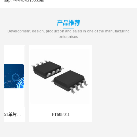
产品推荐
Development, design, production and sales in one of the manufacturing
enterprises
FT60F011
单机片ARM和MCU系列