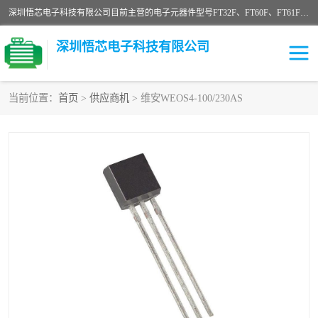
深圳悟芯电子科技有限公司目前主营的电子元器件型号FT32F、FT60F、FT61F、FT62F、FT64F、FT61FC、MCU EEPROM MOS LDO 稳压管 触摸IC DC-DC AC-DC 协议IC等，广泛应用于LED射灯、LED日光灯、等诸多领域。
深圳悟芯电子科技有限公司
当前位置：
首页
>
供应商机
> 维安WEOS4-100/230AS
单片机
LDO
稳压管
MOS
其他IC
FT32F
FT60F
FT61F
FT62F
FT64F
辉芒
FT61FC