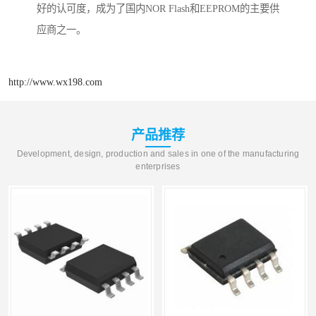
好的认可度，成为了国内NOR Flash和EEPROM的主要供
应商之一。
http://www.wx198.com
产品推荐
Development, design, production and sales in one of the manufacturing
enterprises