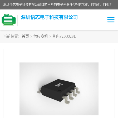
深圳悟芯电子科技有限公司目前主营的电子元器件型号FT32F、FT60F、FT61F、FT62F、FT64F、FT61FC、MCU EEPROM MOS LDO 稳压管 触摸IC DC-DC AC-DC 协议IC等，广泛应用于LED射灯、LED日光灯、等诸多领域。
深圳悟芯电子科技有限公司
当前位置：
首页
>
供应商机
> 普冉P25Q32SL
单片机
LDO
稳压管
MOS
其他IC
FT32F
FT60F
FT61F
FT62F
FT64F
辉芒
FT61FC