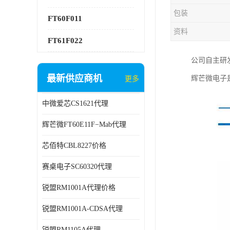
包装
FT60F011
资料
FT61F022
公司自主研发
最新供应商机
辉芒微电子
更多
中微爱芯CS1621代理
辉芒微FT60E11F−Mab代理
芯佰特CBL8227价格
赛桌电子SC60320代理
锐盟RM1001A代理价格
锐盟RM1001A-CDSA代理
锐盟RM1105A代理