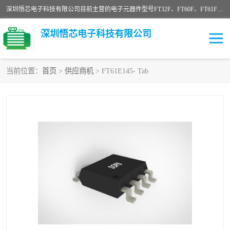
深圳悟芯电子科技有限公司目前主营的电子元器件型号FT32F、FT60F、FT61F、FT62F、FT64F、FT61FC、MCU EEPROM MOS LDO 稳压管 触摸IC DC-DC AC-DC 协议IC等，广泛应用于LED射灯、LED日光灯、等诸多领域。
深圳悟芯电子科技有限公司
当前位置：
首页
>
供应商机
> FT61E145- Tab
单片机
LDO
稳压管
MOS
其他IC
FT32F
FT60F
FT61F
FT62F
FT64F
辉芒
FT61FC