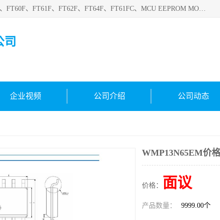
深圳悟芯电子科技有限公司目前主营的电子元器件型号FT32F、FT60F、FT61F、FT62F、FT64F、FT61FC、MCU EEPROM MOS LDO 稳压管 触摸IC DC-DC AC-DC 协议IC等，广泛应用于LED射灯、LED日光灯、等诸多领域。
公司
企业视频
公司介绍
公司动态
WMP13N65EM价
面议
价格：
产品数量：
9999.00个