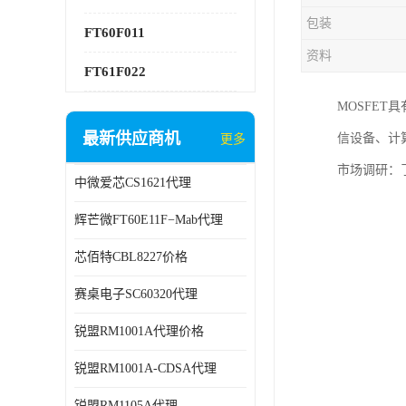
包装
FT60F011
资料
FT61F022
MOSFE
最新供应商机
信设备、计
更多
市场调研：
中微爱芯CS1621代理
辉芒微FT60E11F−Mab代理
芯佰特CBL8227价格
赛桌电子SC60320代理
锐盟RM1001A代理价格
锐盟RM1001A-CDSA代理
锐盟RM1105A代理