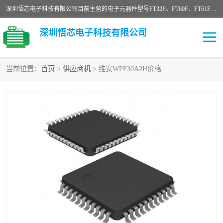
深圳悟芯电子科技有限公司目前主营的电子元器件型号FT32F、FT60F、FT61F、FT62F、FT64F、FT61FC、MCU EEPROM MOS LDO 稳压管 触摸IC DC-DC AC-DC 协议IC等，广泛应用于LED射灯、LED日光灯、等诸多领域。
深圳悟芯电子科技有限公司
当前位置：
首页
>
供应商机
> 维安WPF30A2H价格
单片机
LDO
稳压管
MOS
其他IC
FT32F
FT60F
FT61F
FT62F
FT64F
辉芒
FT61FC