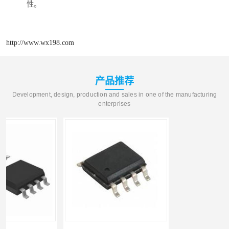
性。
http://www.wx198.com
产品推荐
Development, design, production and sales in one of the manufacturing
enterprises