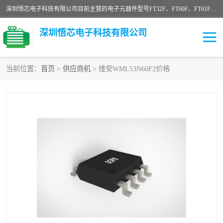
深圳悟芯电子科技有限公司目前主营的电子元器件型号FT32F、FT60F、FT61F、FT62F、FT64F、FT61FC、MCU EEPROM MOS LDO 稳压管 触摸IC DC-DC AC-DC 协议IC等，广泛应用于LED射灯、LED日光灯、等诸多领域。
深圳悟芯电子科技有限公司
当前位置：
首页
>
供应商机
> 维安WML53N60F2价格
单片机
LDO
稳压管
MOS
其他IC
FT32F
FT60F
FT61F
FT62F
FT64F
辉芒
FT61FC