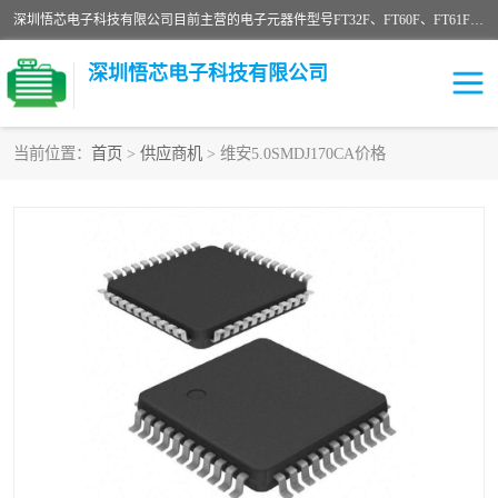
深圳悟芯电子科技有限公司目前主营的电子元器件型号FT32F、FT60F、FT61F、FT62F、FT64F、FT61FC、MCU EEPROM MOS LDO 稳压管 触摸IC DC-DC AC-DC 协议IC等，广泛应用于LED射灯、LED日光灯、等诸多领域。
深圳悟芯电子科技有限公司
当前位置：
首页
>
供应商机
> 维安5.0SMDJ170CA价格
单片机
LDO
稳压管
MOS
其他IC
FT32F
FT60F
FT61F
FT62F
FT64F
辉芒
FT61FC