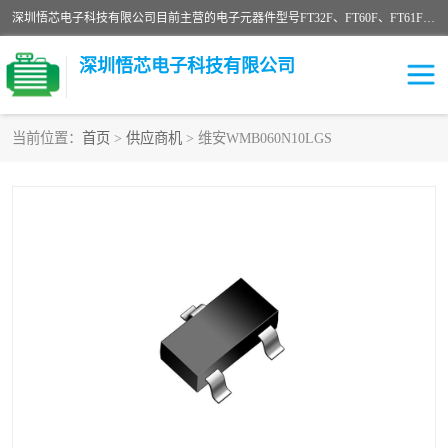
深圳悟芯电子科技有限公司目前主营的电子元器件型号FT32F、FT60F、FT61F、FT62F、FT64F、FT61FC、MCU EEPROM MOS LDO 稳压管 触摸IC DC-DC AC-DC 协议IC等，广泛应用于LED射灯、LED日光灯、等诸多领域。
深圳悟芯电子科技有限公司
当前位置：
首页
>
供应商机
> 维安WMB060N10LGS
单片机
LDO
稳压管
MOS
其他IC
FT32F
FT60F
FT61F
FT62F
FT64F
辉芒
FT61FC