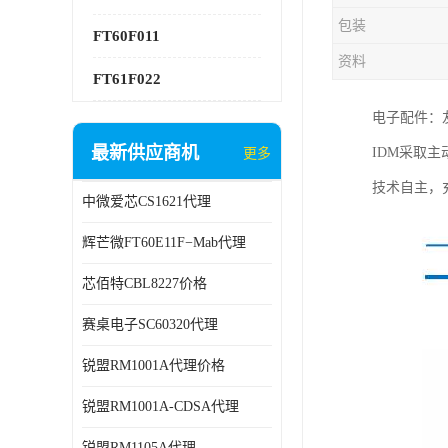
包装
FT60F011
资料
FT61F022
电子配件：
最新供应商机
IDM采取
更多
技术自主，
中微爱芯CS1621代理
辉芒微FT60E11F−Mab代理
芯佰特CBL8227价格
赛桌电子SC60320代理
锐盟RM1001A代理价格
锐盟RM1001A-CDSA代理
锐盟RM1105A代理