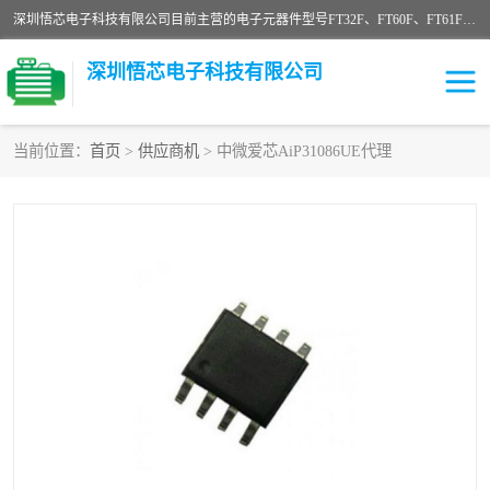
深圳悟芯电子科技有限公司目前主营的电子元器件型号FT32F、FT60F、FT61F、FT62F、FT64F、FT61FC、MCU EEPROM MOS LDO 稳压管 触摸IC DC-DC AC-DC 协议IC等，广泛应用于LED射灯、LED日光灯、等诸多领域。
深圳悟芯电子科技有限公司
当前位置：
首页
>
供应商机
> 中微爱芯AiP31086UE代理
单片机
LDO
稳压管
MOS
其他IC
FT32F
FT60F
FT61F
FT62F
FT64F
辉芒
FT61FC