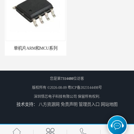
单机片ARM和MCU系列
PN8366ic器件
您是第
7314480
位访客
版权所有 ©2026-08-09
粤ICP备2023144498号
深圳悟芯电子科技有限公司
保留所有权利.
技术支持：
八方资源网
免责声明
管理员入口
网站地图
PN8161电源ic的作用
电源芯片ic