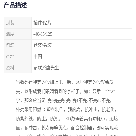
产品描述
封装
插件/贴片
温度
-40/85/125
包装
管装/卷装
产地
中国
资料
请联系唐先生
当数码管特定的段加上电压后，这些特定的段就会发
亮，以形成我们眼睛看到的字样了。如：显示一个“2”
字，那么应当是a亮b亮g亮e亮d亮f不亮c不亮dp不亮。
外壳采用阻燃PC塑料制作，强度高，抗冲击，抗老化，
防紫外线，防尘，防潮。LED数码管具有功耗小，无热
量，耐冲击，长寿命等优点，配合控制器，即可实现流