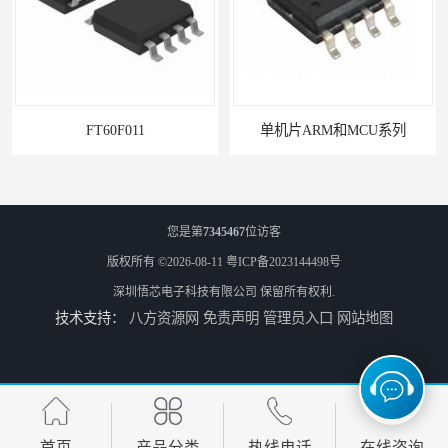
FT60F011
单机片ARM和MCU系列
您是第
7345467
位访客
版权所有 ©2026-08-11
粤ICP备2023144498号
深圳悟芯电子科技有限公司
保留所有权利.
技术支持：
八方资源网
免责声明
管理员入口
网站地图
PN8366ic器件
PN8161电源ic的作用
首页
产品分类
热线电话
在线咨询