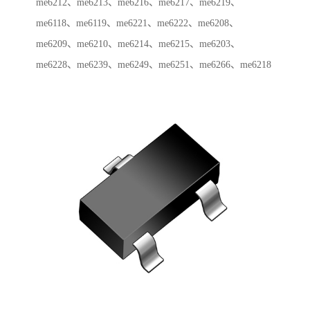
me6212、me6213、me6216、me6217、me6219、
me6118、me6119、me6221、me6222、me6208、
me6209、me6210、me6214、me6215、me6203、
me6228、me6239、me6249、me6251、me6266、me6218