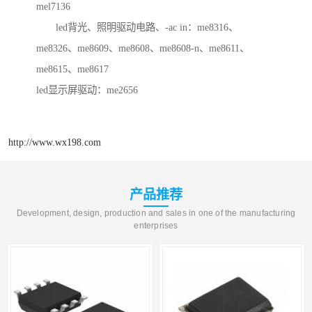
mel7136
led背光、照明驱动电路、-ac in：me8316、
me8326、me8609、me8608、me8608-n、me8611、
me8615、me8617
led显示屏驱动：me2656
http://www.wx198.com
产品推荐
Development, design, production and sales in one of the manufacturing
enterprises