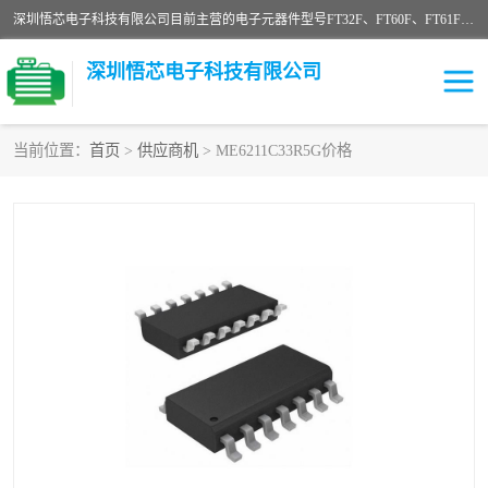
深圳悟芯电子科技有限公司目前主营的电子元器件型号FT32F、FT60F、FT61F、FT62F、FT64F、FT61FC、MCU EEPROM MOS LDO 稳压管 触摸IC DC-DC AC-DC 协议IC等，广泛应用于LED射灯、LED日光灯、等诸多领域。
深圳悟芯电子科技有限公司
当前位置：
首页
>
供应商机
> ME6211C33R5G价格
单片机
LDO
稳压管
MOS
其他IC
FT32F
FT60F
FT61F
FT62F
FT64F
辉芒
FT61FC