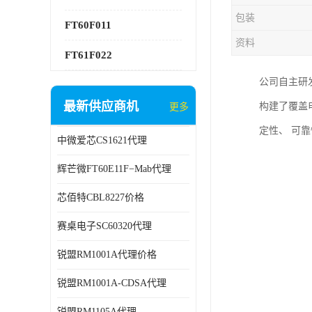
包装
FT60F011
资料
FT61F022
公司自主研发
最新供应商机
构建了覆盖
更多
定性、 可
中微爱芯CS1621代理
辉芒微FT60E11F−Mab代理
芯佰特CBL8227价格
赛桌电子SC60320代理
锐盟RM1001A代理价格
锐盟RM1001A-CDSA代理
锐盟RM1105A代理