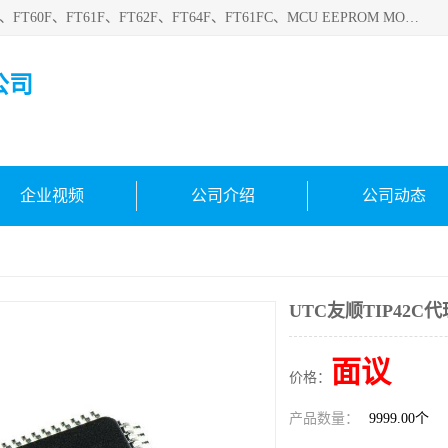
深圳悟芯电子科技有限公司目前主营的电子元器件型号FT32F、FT60F、FT61F、FT62F、FT64F、FT61FC、MCU EEPROM MOS LDO 稳压管 触摸IC DC-DC AC-DC 协议IC等，广泛应用于LED射灯、LED日光灯、等诸多领域。
公司
企业视频
公司介绍
公司动态
UTC友顺TIP42C代
面议
价格：
产品数量：
9999.00个