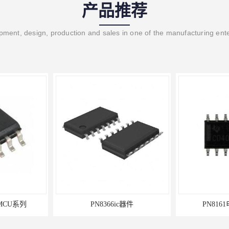
产品推荐
ment, design, production and sales in one of the manufacturing ent
MCU系列
PN8366ic器件
PN816