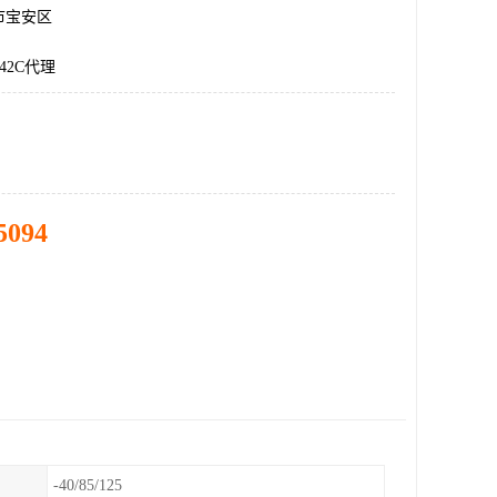
市宝安区
P42C代理
5094
-40/85/125