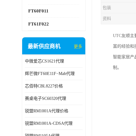
包装
FT60F011
资料
FT61F022
UTC友顺
最新供应商机
富的经验和
更多
智能家居产
中微爱芯CS1621代理
制。
辉芒微FT60E11F−Mab代理
芯佰特CBL8227价格
赛桌电子SC60320代理
锐盟RM1001A代理价格
锐盟RM1001A-CDSA代理
锐盟RM1105A代理