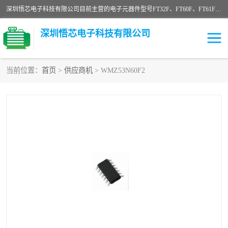
深圳悟芯电子科技有限公司目前主营的电子元器件型号FT32F、FT60F、FT61F、FT62F、FT64F、FT61FC、MCU EEPROM MOS LDO 稳压管 触摸IC DC-DC AC-DC 协议IC等，广泛应用于LED射灯、LED日光灯、等诸多领域。
深圳悟芯电子科技有限公司
当前位置：
首页
>
供应商机
> WMZ53N60F2
单片机
LDO
稳压管
MOS
其他IC
FT32F
FT60F
FT61F
FT62F
FT64F
辉芒
FT61FC