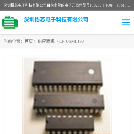
深圳悟芯电子科技有限公司目前主营的电子元器件型号FT32F、FT60F、FT61F、FT62F、FT64F、FT61FC、MCU EEPROM MOS LDO 稳压管 触摸IC DC-DC AC-DC 协议IC等，广泛应用于LED射灯、LED日光灯、等诸多领域。
深圳悟芯电子科技有限公司
当前位置：
首页
>
供应商机
> LP-USML190
单片机
LDO
稳压管
MOS
其他IC
FT32F
FT60F
FT61F
FT62F
FT64F
辉芒
FT61FC