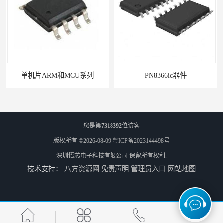
单机片ARM和MCU系列
PN8366ic器件
您是第
7318392
位访客
版权所有 ©2026-08-09
粤ICP备2023144498号
深圳悟芯电子科技有限公司
保留所有权利.
技术支持：
八方资源网
免责声明
管理员入口
网站地图
PN8161电源ic的作用
电源芯片ic