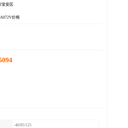
市宝安区
5A072V价格
5094
-40/85/125