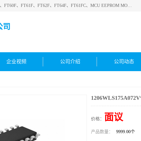
深圳悟芯电子科技有限公司目前主营的电子元器件型号FT32F、FT60F、FT61F、FT62F、FT64F、FT61FC、MCU EEPROM MOS LDO 稳压管 触摸IC DC-DC AC-DC 协议IC等，广泛应用于LED射灯、LED日光灯、等诸多领域。
公司
企业视频
公司介绍
公司动态
1206WLS175A072
面议
价格：
产品数量：
9999.00个