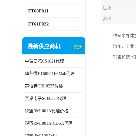
包装
FT60F011
资料
FT61F022
维安半导体
最新供应商机
汽车、工业
更多
销售和技术
中微爱芯CS1621代理
辉芒微FT60E11F−Mab代理
芯佰特CBL8227价格
赛桌电子SC60320代理
锐盟RM1001A代理价格
锐盟RM1001A-CDSA代理
锐盟RM1105A代理